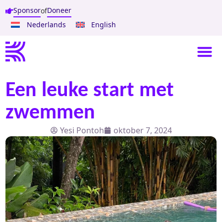
Sponsor
Doneer
of
Nederlands
English
Een leuke start met
zwemmen
Yesi Pontoh
oktober 7, 2024