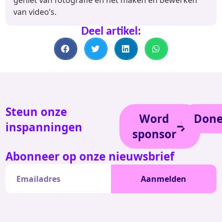
van video’s.
Deel artikel:
Steun onze
Word
Done
inspanningen
sponsor
Abonneer op onze nieuwsbrief
Aanmelden